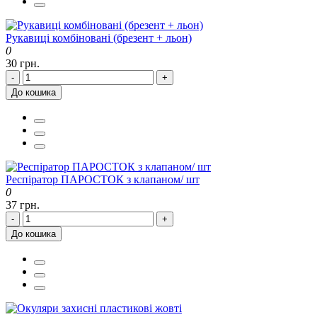
Рукавиці комбіновані (брезент + льон)
0
30 грн.
-
+
До кошика
Респіратор ПАРОСТОК з клапаном/ шт
0
37 грн.
-
+
До кошика