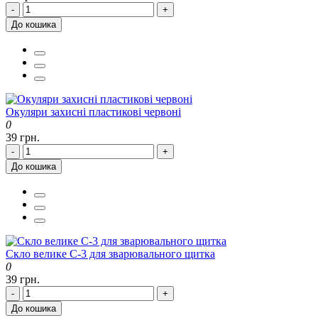
-
+
До кошика
Окуляри захисні пластикові червоні
0
39 грн.
-
+
До кошика
Скло велике С-3 для зварювального щитка
0
39 грн.
-
+
До кошика