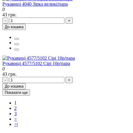
Рукавиці 4040 Зірка великі/пара
0
43 грн.
-
+
До кошика
Рукавиці 4577/5102 Сірі 10р/пара
0
43 грн.
-
+
До кошика
Показати ще
1
2
3
>
>|