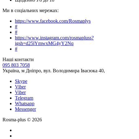
Ми в соціальних мережах:
https://www.facebook.com/Rosmaplys
#
#
https://www.instagram.com/rosmapluss?
igsh=d25lYmwxMG4yY2Nq
#
Наші контакти
095 803 7058
Україна, м Дніпро, вул. Володимира Івасюка 40,
Skype
Viber
Viber
Telegram
Whatsapp
Messenger
Rosma-plus © 2026