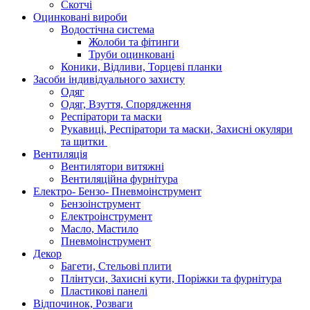
Скотчі
Оцинковані вироби
Водостічна система
Жолоби та фітинги
Труби оцинковані
Коники, Відливи, Торцеві планки
Засоби індивідуального захисту
Одяг
Одяг, Взуття, Спорядження
Респіратори та маски
Рукавиці, Респіратори та маски, Захисні окуляри
та щитки
Вентиляція
Вентилятори витяжні
Вентиляційна фурнітура
Електро- Бензо- Пневмоінструмент
Бензоінструмент
Електроінструмент
Масло, Мастило
Пневмоінструмент
Декор
Багети, Стельові плити
Плінтуси, Захисні кути, Поріжки та фурнітура
Пластикові панелі
Відпочинок, Розваги