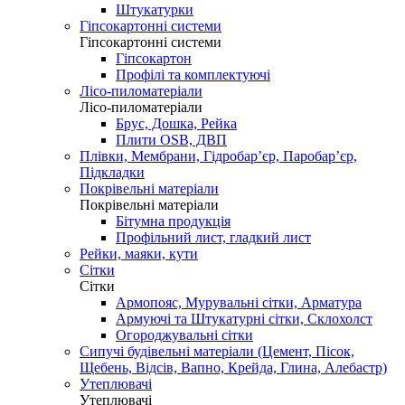
Штукатурки
Гіпсокартонні системи
Гіпсокартонні системи
Гіпсокартон
Профілі та комплектуючі
Лісо-пиломатеріали
Лісо-пиломатеріали
Брус, Дошка, Рейка
Плити OSB, ДВП
Плівки, Мембрани, Гідробар’єр, Паробар’єр,
Підкладки
Покрівельні матеріали
Покрівельні матеріали
Бітумна продукція
Профільний лист, гладкий лист
Рейки, маяки, кути
Сітки
Сітки
Армопояс, Мурувальні сітки, Арматура
Армуючі та Штукатурні сітки, Склохолст
Огороджувальні сітки
Сипучі будівельні матеріали (Цемент, Пісок,
Щебень, Відсів, Вапно, Крейда, Глина, Алебастр)
Утеплювачі
Утеплювачі