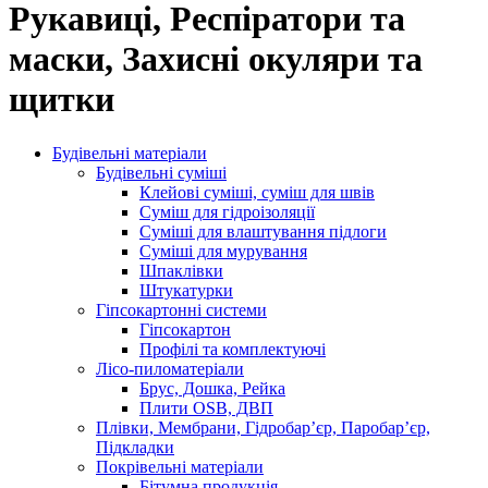
Рукавиці, Респіратори та
маски, Захисні окуляри та
щитки
Будівельні матеріали
Будівельні суміші
Клейові суміші, суміш для швів
Суміш для гідроізоляції
Суміші для влаштування підлоги
Суміші для мурування
Шпаклівки
Штукатурки
Гіпсокартонні системи
Гіпсокартон
Профілі та комплектуючі
Лісо-пиломатеріали
Брус, Дошка, Рейка
Плити OSB, ДВП
Плівки, Мембрани, Гідробар’єр, Паробар’єр,
Підкладки
Покрівельні матеріали
Бітумна продукція