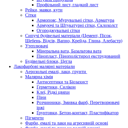
Профільний лист, гладкий лист
Рейки, маяки, кути
Сітки
Армопояс, Мурувальні сітки, Арматура
Армуючі та Штукатурні сітки, Склохолст
Огороджувальні сітки
Сипучі будівельні матеріали (Цемент, Пісок,
Щебень, Відсів, Вапно, Крейда, Глина, Алебастр)
Утеплювачі
Мінеральна вата, Базальтова вата
Пінопласт, Пінополістирол екструдований
Будівельні блоки, Цегла
Лакофарбові малярні матеріали
Аерозольні емалі, лаки, грунти
Малярна хімія
Антисептики та Біозахист
Герметики, Силікон
Клеї, Рідкі цвяхи
Піни
Розчинники, Змивка фарб, Перетворювачі
іржі
Ґрунтовки, Бетон-контакт, Пластифікатор
Пігменти
Фарби, емалі та лаки на агресивній основі