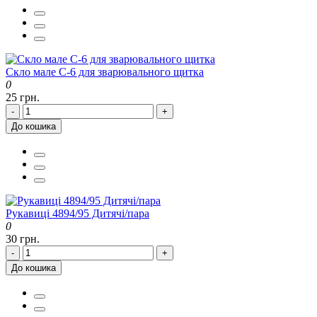
Скло мале С-6 для зварювального щитка
0
25 грн.
-
+
До кошика
Рукавиці 4894/95 Дитячі/пара
0
30 грн.
-
+
До кошика