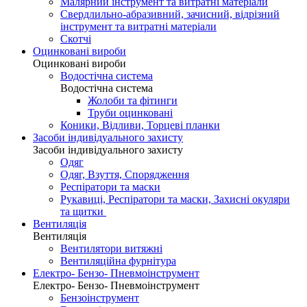
Малярний інструмент та витратні матеріали
Свердлильно-абразивний, зачисний, відрізний
інструмент та витратні матеріали
Скотчі
Оцинковані вироби
Оцинковані вироби
Водостічна система
Водостічна система
Жолоби та фітинги
Труби оцинковані
Коники, Відливи, Торцеві планки
Засоби індивідуального захисту
Засоби індивідуального захисту
Одяг
Одяг, Взуття, Спорядження
Респіратори та маски
Рукавиці, Респіратори та маски, Захисні окуляри
та щитки
Вентиляція
Вентиляція
Вентилятори витяжні
Вентиляційна фурнітура
Електро- Бензо- Пневмоінструмент
Електро- Бензо- Пневмоінструмент
Бензоінструмент