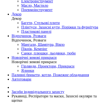
Електроінструмент
Масло, Мастило
Пневмоінструмент
Декор
Декор
Багети, Стельові плити
Плінтуси, Захисні кути, Поріжки та фурнітура
Пластикові панелі
Відпочинок, Розваги
Відпочинок, Розваги
Мангали, Шампура, Віяло
Пікнік, Кемпінг
Санки, плюшки, льодянки, тюби
Новорічні зимові прикраси
Новорічні зимові прикраси
Гірлянди, Проектори, Прикраси
Ялинки
Паливні брикети, котли, Пожежне обладнання
Автотовари
Засоби індивідуального захисту
Рукавиці, Респіратори та маски, Захисні окуляри та
щитки