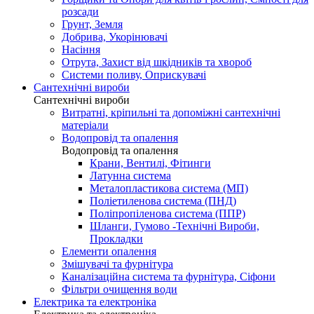
розсади
Грунт, Земля
Добрива, Укорінювачі
Насіння
Отрута, Захист від шкідників та хвороб
Системи поливу, Оприскувачі
Сантехнічні вироби
Сантехнічні вироби
Витратні, кріпильні та допоміжні сантехнічні
матеріали
Водопровід та опалення
Водопровід та опалення
Крани, Вентилі, Фітинги
Латунна система
Металопластикова система (МП)
Поліетиленова система (ПНД)
Поліпропіленова система (ППР)
Шланги, Гумово -Технічні Вироби,
Прокладки
Елементи опалення
Змішувачі та фурнітура
Каналізаційна система та фурнітура, Сіфони
Фільтри очищення води
Електрика та електроніка