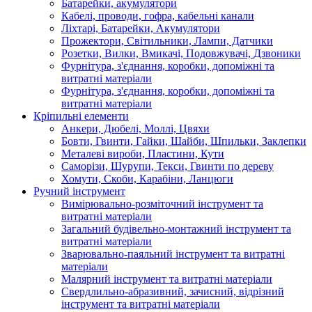
Батарейки, акумулятори
Кабелі, проводи, гофра, кабельні канали
Ліхтарі, Батарейки, Акумулятори
Прожектори, Світильники, Лампи, Датчики
Розетки, Вилки, Вмикачі, Подовжувачі, Дзвоники
Фурнітура, з'єднання, коробки, допоміжні та
витратні матеріали
Фурнітура, з'єднання, коробки, допоміжні та
витратні матеріали
Кріпильні елементи
Анкери, Дюбелі, Моллі, Цвяхи
Бовти, Гвинти, Гайки, Шайби, Шпильки, Заклепки
Металеві вироби, Пластини, Кути
Саморізи, Шурупи, Текси, Гвинти по дереву
Хомути, Скоби, Карабіни, Ланцюги
Ручний інструмент
Вимірювально-розміточний інструмент та
витратні матеріали
Загальний будівельно-монтажний інструмент та
витратні матеріали
Зварювально-паяльний інструмент та витратні
матеріали
Малярний інструмент та витратні матеріали
Свердлильно-абразивний, зачисний, відрізний
інструмент та витратні матеріали