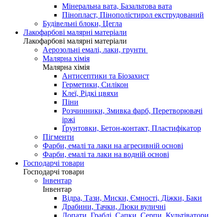
Мінеральна вата, Базальтова вата
Пінопласт, Пінополістирол екструдований
Будівельні блоки, Цегла
Лакофарбові малярні матеріали
Лакофарбові малярні матеріали
Аерозольні емалі, лаки, грунти
Малярна хімія
Малярна хімія
Антисептики та Біозахист
Герметики, Силікон
Клеї, Рідкі цвяхи
Піни
Розчинники, Змивка фарб, Перетворювачі
іржі
Ґрунтовки, Бетон-контакт, Пластифікатор
Пігменти
Фарби, емалі та лаки на агресивній основі
Фарби, емалі та лаки на водній основі
Господарчі товари
Господарчі товари
Інвентар
Інвентар
Відра, Тази, Миски, Ємності, Діжки, Баки
Драбини, Тачки, Люки вуличні
Лопати, Граблі, Сапки, Серпи, Культіватори,