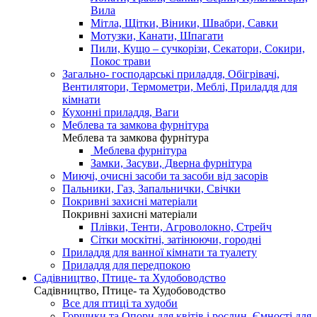
Вила
Мітла, Щітки, Віники, Швабри, Савки
Мотузки, Канати, Шпагати
Пили, Кущо – сучкорізи, Секатори, Сокири,
Покос трави
Загально- господарські приладдя, Обігрівачі,
Вентилятори, Термометри, Меблі, Приладдя для
кімнати
Кухонні приладдя, Ваги
Меблева та замкова фурнітура
Меблева та замкова фурнітура
Меблева фурнітура
Замки, Засуви, Дверна фурнітура
Миючі, очисні засоби та засоби від засорів
Пальники, Газ, Запальнички, Свічки
Покривні захисні матеріали
Покривні захисні матеріали
Плівки, Тенти, Агроволокно, Стрейч
Сітки москітні, затінюючи, городні
Приладдя для ванної кімнати та туалету
Приладдя для передпокою
Садівництво, Птице- та Худобоводство
Садівництво, Птице- та Худобоводство
Все для птиці та худоби
Горщики та Опори для квітів і рослин, Ємності для