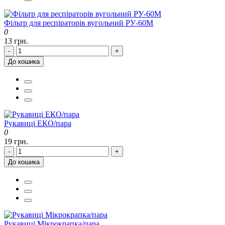
Фільтр для респіраторів вугольний РУ-60М
0
13 грн.
-
+
До кошика
Рукавиці ЕКО/пара
0
19 грн.
-
+
До кошика
Рукавиці Мікрокрапка/пара