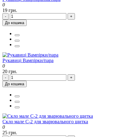
0
19 грн.
-
+
До кошика
Рукавиці Вампірки/пара
0
20 грн.
-
+
До кошика
Скло мале С-2 для зварювального щитка
0
25 грн.