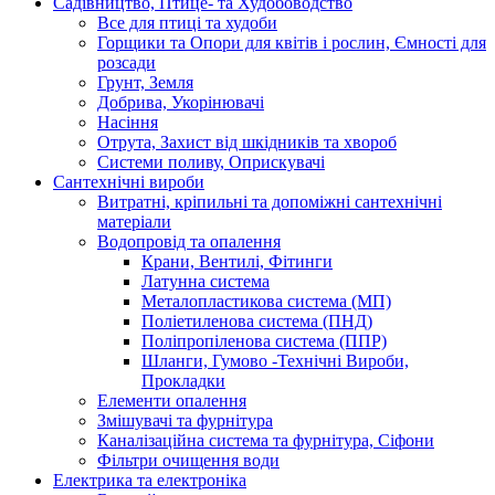
Садівництво, Птице- та Худобоводство
Все для птиці та худоби
Горщики та Опори для квітів і рослин, Ємності для
розсади
Грунт, Земля
Добрива, Укорінювачі
Насіння
Отрута, Захист від шкідників та хвороб
Системи поливу, Оприскувачі
Сантехнічні вироби
Витратні, кріпильні та допоміжні сантехнічні
матеріали
Водопровід та опалення
Крани, Вентилі, Фітинги
Латунна система
Металопластикова система (МП)
Поліетиленова система (ПНД)
Поліпропіленова система (ППР)
Шланги, Гумово -Технічні Вироби,
Прокладки
Елементи опалення
Змішувачі та фурнітура
Каналізаційна система та фурнітура, Сіфони
Фільтри очищення води
Електрика та електроніка