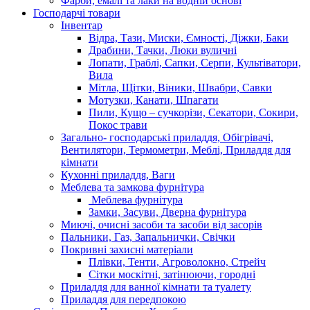
Фарби, емалі та лаки на водній основі
Господарчі товари
Інвентар
Відра, Тази, Миски, Ємності, Діжки, Баки
Драбини, Тачки, Люки вуличні
Лопати, Граблі, Сапки, Серпи, Культіватори,
Вила
Мітла, Щітки, Віники, Швабри, Савки
Мотузки, Канати, Шпагати
Пили, Кущо – сучкорізи, Секатори, Сокири,
Покос трави
Загально- господарські приладдя, Обігрівачі,
Вентилятори, Термометри, Меблі, Приладдя для
кімнати
Кухонні приладдя, Ваги
Меблева та замкова фурнітура
Меблева фурнітура
Замки, Засуви, Дверна фурнітура
Миючі, очисні засоби та засоби від засорів
Пальники, Газ, Запальнички, Свічки
Покривні захисні матеріали
Плівки, Тенти, Агроволокно, Стрейч
Сітки москітні, затінюючи, городні
Приладдя для ванної кімнати та туалету
Приладдя для передпокою