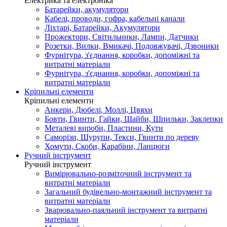
Електрика та електроніка
Батарейки, акумулятори
Кабелі, проводи, гофра, кабельні канали
Ліхтарі, Батарейки, Акумулятори
Прожектори, Світильники, Лампи, Датчики
Розетки, Вилки, Вмикачі, Подовжувачі, Дзвоники
Фурнітура, з'єднання, коробки, допоміжні та
витратні матеріали
Фурнітура, з'єднання, коробки, допоміжні та
витратні матеріали
Кріпильні елементи
Кріпильні елементи
Анкери, Дюбелі, Моллі, Цвяхи
Бовти, Гвинти, Гайки, Шайби, Шпильки, Заклепки
Металеві вироби, Пластини, Кути
Саморізи, Шурупи, Текси, Гвинти по дереву
Хомути, Скоби, Карабіни, Ланцюги
Ручний інструмент
Ручний інструмент
Вимірювально-розміточний інструмент та
витратні матеріали
Загальний будівельно-монтажний інструмент та
витратні матеріали
Зварювально-паяльний інструмент та витратні
матеріали