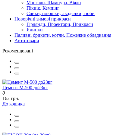
Мангали, Шампура, Віяло
Пікнік, Кемпінг
Санки, плюшки, льодянки, тюби
Новорічні зимові прикраси
Гірлянди, Проектори, Прикраси
Ялинки
Паливні брикети, котли, Пожежне обладнання
Автотовари
Рекомендовані
Цемент М-500 до23кг
0
162 грн.
До кошика