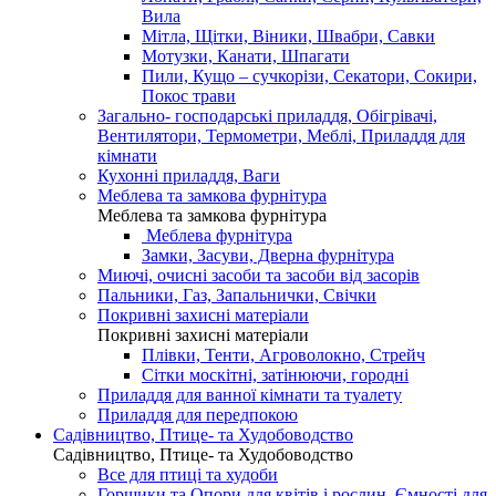
Вила
Мітла, Щітки, Віники, Швабри, Савки
Мотузки, Канати, Шпагати
Пили, Кущо – сучкорізи, Секатори, Сокири,
Покос трави
Загально- господарські приладдя, Обігрівачі,
Вентилятори, Термометри, Меблі, Приладдя для
кімнати
Кухонні приладдя, Ваги
Меблева та замкова фурнітура
Меблева та замкова фурнітура
Меблева фурнітура
Замки, Засуви, Дверна фурнітура
Миючі, очисні засоби та засоби від засорів
Пальники, Газ, Запальнички, Свічки
Покривні захисні матеріали
Покривні захисні матеріали
Плівки, Тенти, Агроволокно, Стрейч
Сітки москітні, затінюючи, городні
Приладдя для ванної кімнати та туалету
Приладдя для передпокою
Садівництво, Птице- та Худобоводство
Садівництво, Птице- та Худобоводство
Все для птиці та худоби
Горщики та Опори для квітів і рослин, Ємності для