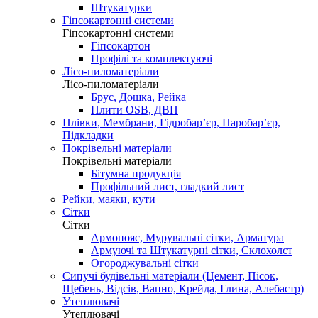
Штукатурки
Гіпсокартонні системи
Гіпсокартонні системи
Гіпсокартон
Профілі та комплектуючі
Лісо-пиломатеріали
Лісо-пиломатеріали
Брус, Дошка, Рейка
Плити OSB, ДВП
Плівки, Мембрани, Гідробар’єр, Паробар’єр,
Підкладки
Покрівельні матеріали
Покрівельні матеріали
Бітумна продукція
Профільний лист, гладкий лист
Рейки, маяки, кути
Сітки
Сітки
Армопояс, Мурувальні сітки, Арматура
Армуючі та Штукатурні сітки, Склохолст
Огороджувальні сітки
Сипучі будівельні матеріали (Цемент, Пісок,
Щебень, Відсів, Вапно, Крейда, Глина, Алебастр)
Утеплювачі
Утеплювачі