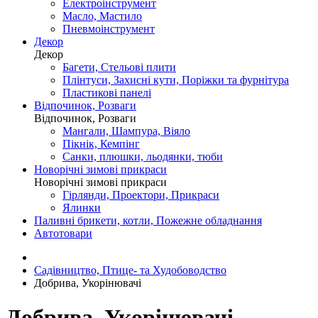
Електроінструмент
Масло, Мастило
Пневмоінструмент
Декор
Декор
Багети, Стельові плити
Плінтуси, Захисні кути, Поріжки та фурнітура
Пластикові панелі
Відпочинок, Розваги
Відпочинок, Розваги
Мангали, Шампура, Віяло
Пікнік, Кемпінг
Санки, плюшки, льодянки, тюби
Новорічні зимові прикраси
Новорічні зимові прикраси
Гірлянди, Проектори, Прикраси
Ялинки
Паливні брикети, котли, Пожежне обладнання
Автотовари
Садівництво, Птице- та Худобоводство
Добрива, Укорінювачі
Добрива, Укорінювачі