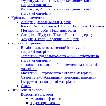
Фурнітура, з'єднання, коробки, допоміжні та
витратні матеріали
Фурнітура, з'єднання, коробки, допоміжні та
витратні матеріали
Кріпильні елементи
Анкери, Дюбелі, Моллі, Цвяхи
Бовти, Гвинти, Гайки, Шайби, Шпильки, Заклепки
Металеві вироби, Пластини, Кути
Саморізи, Шурупи, Текси, Гвинти по дереву
Хомути, Скоби, Карабіни, Ланцюги
Ручний інструмент
Вимірювально-розміточний інструмент та
витратні матеріали
Загальний будівельно-монтажний інструмент та
витратні матеріали
Зварювально-паяльний інструмент та витратні
матеріали
Малярний інструмент та витратні матеріали
Свердлильно-абразивний, зачисний, відрізний
інструмент та витратні матеріали
Скотчі
Оцинковані вироби
Водостічна система
Жолоби та фітинги
Труби оцинковані