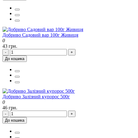
Добриво Садовий вар 100г Живиця
0
43 грн.
-
+
До кошика
Добриво Залізний купорос 500г
0
46 грн.
-
+
До кошика