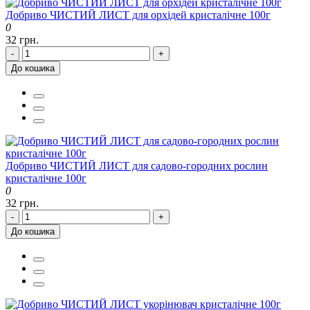
Добриво ЧИСТИЙ ЛИСТ для орхідей кристалічне 100г
0
32 грн.
-
+
До кошика
Добриво ЧИСТИЙ ЛИСТ для садово-городних рослин
кристалічне 100г
0
32 грн.
-
+
До кошика