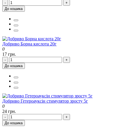
-
+
До кошика
Добриво Борна кислота 20г
0
17 грн.
-
+
До кошика
Добриво Гетероауксін стимулятор зросту 5г
0
24 грн.
-
+
До кошика