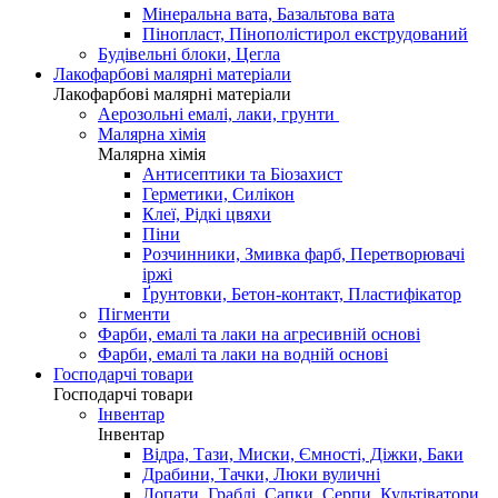
Мінеральна вата, Базальтова вата
Пінопласт, Пінополістирол екструдований
Будівельні блоки, Цегла
Лакофарбові малярні матеріали
Лакофарбові малярні матеріали
Аерозольні емалі, лаки, грунти
Малярна хімія
Малярна хімія
Антисептики та Біозахист
Герметики, Силікон
Клеї, Рідкі цвяхи
Піни
Розчинники, Змивка фарб, Перетворювачі
іржі
Ґрунтовки, Бетон-контакт, Пластифікатор
Пігменти
Фарби, емалі та лаки на агресивній основі
Фарби, емалі та лаки на водній основі
Господарчі товари
Господарчі товари
Інвентар
Інвентар
Відра, Тази, Миски, Ємності, Діжки, Баки
Драбини, Тачки, Люки вуличні
Лопати, Граблі, Сапки, Серпи, Культіватори,