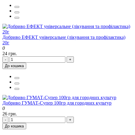
Добриво ЕФЕКТ універсальне (лікування та профілактика)
20г
0
24 грн.
-
+
До кошика
Добриво ГУМАТ-Супер 100гр для городних культур
0
26 грн.
-
+
До кошика