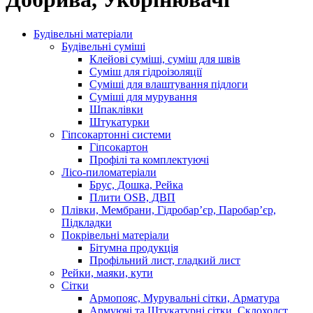
Будівельні матеріали
Будівельні суміші
Клейові суміші, суміш для швів
Суміш для гідроізоляції
Суміші для влаштування підлоги
Суміші для мурування
Шпаклівки
Штукатурки
Гіпсокартонні системи
Гіпсокартон
Профілі та комплектуючі
Лісо-пиломатеріали
Брус, Дошка, Рейка
Плити OSB, ДВП
Плівки, Мембрани, Гідробар’єр, Паробар’єр,
Підкладки
Покрівельні матеріали
Бітумна продукція
Профільний лист, гладкий лист
Рейки, маяки, кути
Сітки
Армопояс, Мурувальні сітки, Арматура
Армуючі та Штукатурні сітки, Склохолст