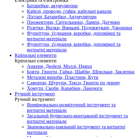
Електрика та електроніка
Батарейки, акумулятори
Кабелі, проводи, гофра, кабельні канали
Ліхтарі, Батарейки, Акумулятори
Прожектори, Світильники, Лампи, Датчики
Розетки, Вилки, Вмикачі, Подовжувачі, Дзвоники
Фурнітура, з'єднання, коробки, допоміжні та
витратні матеріали
Фурнітура, з'єднання, коробки, допоміжні та
витратні матеріали
Кріпильні елементи
Кріпильні елементи
Анкери, Дюбелі, Моллі, Цвяхи
Бовти, Гвинти, Гайки, Шайби, Шпильки, Заклепки
Металеві вироби, Пластини, Кути
Саморізи, Шурупи, Текси, Гвинти по дереву
Хомути, Скоби, Карабіни, Ланцюги
Ручний інструмент
Ручний інструмент
Вимірювально-розміточний інструмент та
витратні матеріали
Загальний будівельно-монтажний інструмент та
витратні матеріали
Зварювально-паяльний інструмент та витратні
матеріали