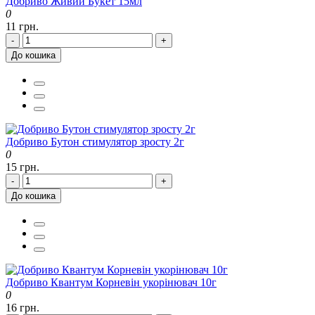
Добриво Живий Букет 15мл
0
11 грн.
-
+
До кошика
Добриво Бутон стимулятор зросту 2г
0
15 грн.
-
+
До кошика
Добриво Квантум Корневін укорінювач 10г
0
16 грн.