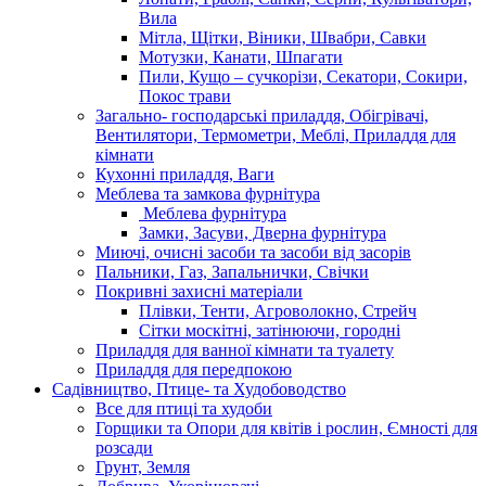
Вила
Мітла, Щітки, Віники, Швабри, Савки
Мотузки, Канати, Шпагати
Пили, Кущо – сучкорізи, Секатори, Сокири,
Покос трави
Загально- господарські приладдя, Обігрівачі,
Вентилятори, Термометри, Меблі, Приладдя для
кімнати
Кухонні приладдя, Ваги
Меблева та замкова фурнітура
Меблева фурнітура
Замки, Засуви, Дверна фурнітура
Миючі, очисні засоби та засоби від засорів
Пальники, Газ, Запальнички, Свічки
Покривні захисні матеріали
Плівки, Тенти, Агроволокно, Стрейч
Сітки москітні, затінюючи, городні
Приладдя для ванної кімнати та туалету
Приладдя для передпокою
Садівництво, Птице- та Худобоводство
Все для птиці та худоби
Горщики та Опори для квітів і рослин, Ємності для
розсади
Грунт, Земля