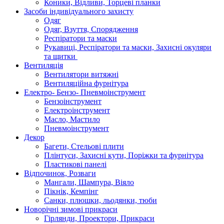
Коники, Відливи, Торцеві планки
Засоби індивідуального захисту
Одяг
Одяг, Взуття, Спорядження
Респіратори та маски
Рукавиці, Респіратори та маски, Захисні окуляри
та щитки
Вентиляція
Вентилятори витяжні
Вентиляційна фурнітура
Електро- Бензо- Пневмоінструмент
Бензоінструмент
Електроінструмент
Масло, Мастило
Пневмоінструмент
Декор
Багети, Стельові плити
Плінтуси, Захисні кути, Поріжки та фурнітура
Пластикові панелі
Відпочинок, Розваги
Мангали, Шампура, Віяло
Пікнік, Кемпінг
Санки, плюшки, льодянки, тюби
Новорічні зимові прикраси
Гірлянди, Проектори, Прикраси