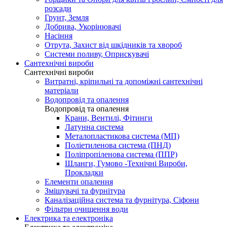
розсади
Грунт, Земля
Добрива, Укорінювачі
Насіння
Отрута, Захист від шкідників та хвороб
Системи поливу, Оприскувачі
Сантехнічні вироби
Сантехнічні вироби
Витратні, кріпильні та допоміжні сантехнічні
матеріали
Водопровід та опалення
Водопровід та опалення
Крани, Вентилі, Фітинги
Латунна система
Металопластикова система (МП)
Поліетиленова система (ПНД)
Поліпропіленова система (ППР)
Шланги, Гумово -Технічні Вироби,
Прокладки
Елементи опалення
Змішувачі та фурнітура
Каналізаційна система та фурнітура, Сіфони
Фільтри очищення води
Електрика та електроніка