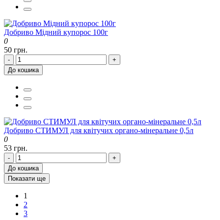
Добриво Мідний купорос 100г
0
50 грн.
-
+
До кошика
Добриво СТИМУЛ для квітучих органо-мінеральне 0,5л
0
53 грн.
-
+
До кошика
Показати ще
1
2
3