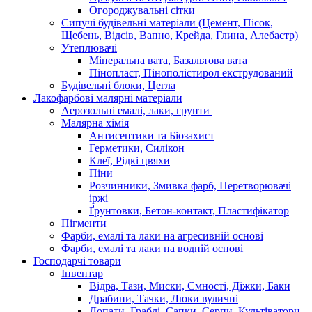
Огороджувальні сітки
Сипучі будівельні матеріали (Цемент, Пісок,
Щебень, Відсів, Вапно, Крейда, Глина, Алебастр)
Утеплювачі
Мінеральна вата, Базальтова вата
Пінопласт, Пінополістирол екструдований
Будівельні блоки, Цегла
Лакофарбові малярні матеріали
Аерозольні емалі, лаки, грунти
Малярна хімія
Антисептики та Біозахист
Герметики, Силікон
Клеї, Рідкі цвяхи
Піни
Розчинники, Змивка фарб, Перетворювачі
іржі
Ґрунтовки, Бетон-контакт, Пластифікатор
Пігменти
Фарби, емалі та лаки на агресивній основі
Фарби, емалі та лаки на водній основі
Господарчі товари
Інвентар
Відра, Тази, Миски, Ємності, Діжки, Баки
Драбини, Тачки, Люки вуличні
Лопати, Граблі, Сапки, Серпи, Культіватори,