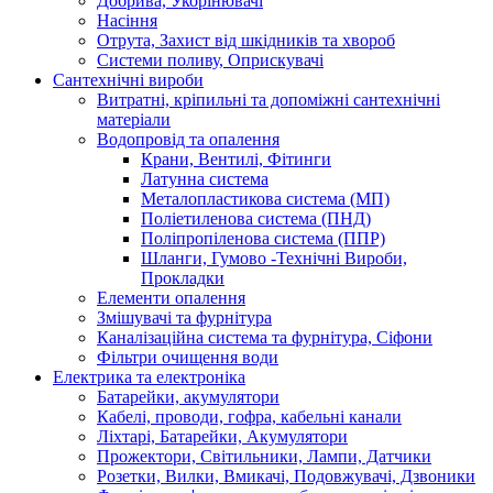
Добрива, Укорінювачі
Насіння
Отрута, Захист від шкідників та хвороб
Системи поливу, Оприскувачі
Сантехнічні вироби
Витратні, кріпильні та допоміжні сантехнічні
матеріали
Водопровід та опалення
Крани, Вентилі, Фітинги
Латунна система
Металопластикова система (МП)
Поліетиленова система (ПНД)
Поліпропіленова система (ППР)
Шланги, Гумово -Технічні Вироби,
Прокладки
Елементи опалення
Змішувачі та фурнітура
Каналізаційна система та фурнітура, Сіфони
Фільтри очищення води
Електрика та електроніка
Батарейки, акумулятори
Кабелі, проводи, гофра, кабельні канали
Ліхтарі, Батарейки, Акумулятори
Прожектори, Світильники, Лампи, Датчики
Розетки, Вилки, Вмикачі, Подовжувачі, Дзвоники