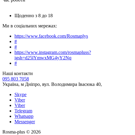
Щоденно з 8 до 18
Ми в соціальних мережах:
https://www.facebook.com/Rosmaplys
#
#
https://www.instagram.com/rosmapluss?
igsh=d25lYmwxMG4yY2Nq
#
Наші контакти
095 803 7058
Україна, м Дніпро, вул. Володимира Івасюка 40,
Skype
Viber
Viber
Telegram
Whatsapp
Messenger
Rosma-plus © 2026