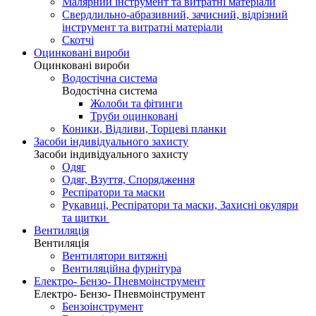
Малярний інструмент та витратні матеріали
Свердлильно-абразивний, зачисний, відрізний
інструмент та витратні матеріали
Скотчі
Оцинковані вироби
Оцинковані вироби
Водостічна система
Водостічна система
Жолоби та фітинги
Труби оцинковані
Коники, Відливи, Торцеві планки
Засоби індивідуального захисту
Засоби індивідуального захисту
Одяг
Одяг, Взуття, Спорядження
Респіратори та маски
Рукавиці, Респіратори та маски, Захисні окуляри
та щитки
Вентиляція
Вентиляція
Вентилятори витяжні
Вентиляційна фурнітура
Електро- Бензо- Пневмоінструмент
Електро- Бензо- Пневмоінструмент
Бензоінструмент