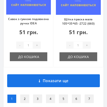
Савок з гумкою подовжена
Щітка праска мала
ручка IDEA
105*35*65 -2722 (660)
51 грн.
51 грн.
-
+
-
+
ДО КОШИКА
ДО КОШИКА
Показати ще
1
2
3
4
5
6
7