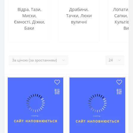
Відра, Тази,
Драбини,
Лопати, Г
Миски,
Тачки, Люки
Сапки, С
Ємності, Діжки,
вуличні
Культіва
Баки
Вил