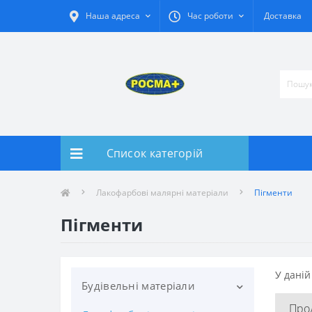
Наша адреса
Час роботи
Доставка
Список категорій
Лакофарбові малярні матеріали
Пігменти
Пігменти
У даній
Будівельні матеріали
Про