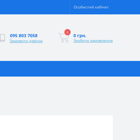
Особистий кабінет
0
0 грн.
095 803 7058
Зробити замовлення
Замовити дзвінок