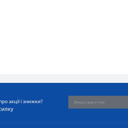
ро акції і знижки?
силку