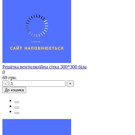
Решітка вентиляційна сітка 300*300 біла
0
69 грн.
-
+
До кошика