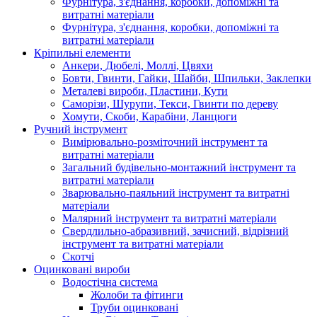
Фурнітура, з'єднання, коробки, допоміжні та
витратні матеріали
Фурнітура, з'єднання, коробки, допоміжні та
витратні матеріали
Кріпильні елементи
Анкери, Дюбелі, Моллі, Цвяхи
Бовти, Гвинти, Гайки, Шайби, Шпильки, Заклепки
Металеві вироби, Пластини, Кути
Саморізи, Шурупи, Текси, Гвинти по дереву
Хомути, Скоби, Карабіни, Ланцюги
Ручний інструмент
Вимірювально-розміточний інструмент та
витратні матеріали
Загальний будівельно-монтажний інструмент та
витратні матеріали
Зварювально-паяльний інструмент та витратні
матеріали
Малярний інструмент та витратні матеріали
Свердлильно-абразивний, зачисний, відрізний
інструмент та витратні матеріали
Скотчі
Оцинковані вироби
Водостічна система
Жолоби та фітинги
Труби оцинковані