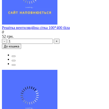
Решітка вентиляційна сітка 100*400 біла
0
52 грн.
-
+
До кошика