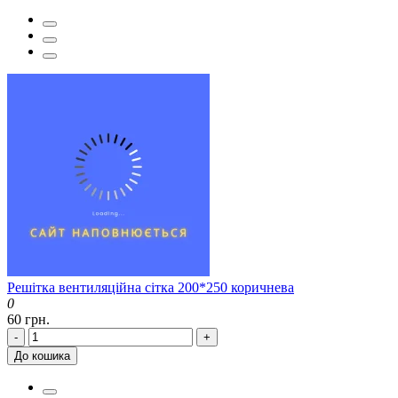
Решітка вентиляційна сітка 200*250 коричнева
0
60 грн.
-
+
До кошика