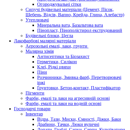
Огороджувальні сітки
Сипучі будівельні матеріали (Цемент, Пісок,
Щебень, Відсів, Вапно, Крейда, Глина, Алебастр)
Утеплювачі
Мінеральна вата, Базальтова вата
Пінопласт, Пінополістирол екструдований
Будівельні блоки, Цегла
Лакофарбові малярні матеріали
Аерозольні емалі, лаки, грунти
Малярна хімія
Антисептики та Біозахист
Герметики, Силікон
Клеї, Рідкі цвяхи
Піни
Розчинники, Змивка фарб, Перетворювачі
іржі
Ґрунтовки, Бетон-контакт, Пластифікатор
Пігменти
Фарби, емалі та лаки на агресивній основі
Фарби, емалі та лаки на водній основі
Господарчі товари
Інвентар
Відра, Тази, Миски, Ємності, Діжки, Баки
Драбини, Тачки, Люки вуличні
Лопати, Граблі, Сапки, Серпи, Культіватори,