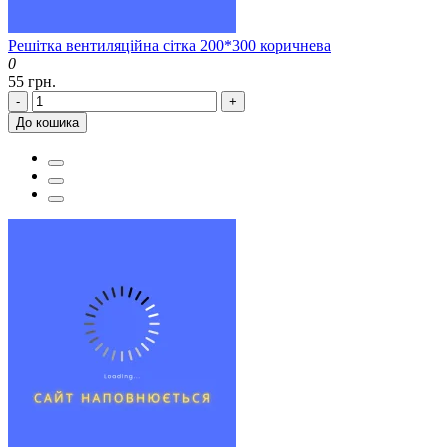
Решітка вентиляційна сітка 200*300 коричнева
0
55 грн.
-
+
До кошика