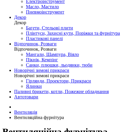
Електроінструмент
Масло, Мастило
Пневмоінструмент
Декор
Декор
Багети, Стельові плити
Плінтуси, Захисні кути, Поріжки та фурнітура
Пластикові панелі
Відпочинок, Розваги
Відпочинок, Розваги
Мангали, Шампура, Віяло
Пікнік, Кемпінг
Санки, плюшки, льодянки, тюби
Новорічні зимові прикраси
Новорічні зимові прикраси
Гірлянди, Проектори, Прикраси
Ялинки
Паливні брикети, котли, Пожежне обладнання
Автотовари
Вентиляція
Вентиляційна фурнітура
Вентиляційна фурнітура