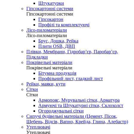
Штукатурки
Гіпсокартонні системи
Гіпсокартонні системи
Гіпсокартон
Профілі та комплектуючі
Лісо-пиломатеріали
Лісо-пиломатеріали
Брус, Дошка, Рейка
Плити OSB, ДВП
Плівки, Мембрани, Гідробар’єр, Паробар’єр,
Підкладки
Покрівельні матеріали
Покрівельні матеріали
Бітумна продукція
Профільний лист, гладкий лист
Рейки, маяки, кути
Сітки
Сітки
Армопояс, Мурувальні сітки, Арматура
Армуючі та Штукатурні сітки, Склохолст
Огороджувальні сітки
Сипучі будівельні матеріали (Цемент, Пісок,
Щебень, Відсів, Вапно, Крейда, Глина, Алебастр)
Утеплювачі
Утеплювачі