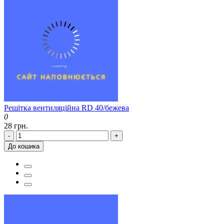
Решітка вентиляційна RD 40/бежева
0
28 грн.
-
+
До кошика