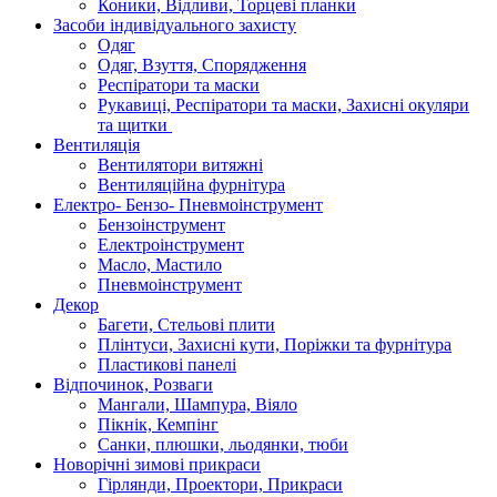
Коники, Відливи, Торцеві планки
Засоби індивідуального захисту
Одяг
Одяг, Взуття, Спорядження
Респіратори та маски
Рукавиці, Респіратори та маски, Захисні окуляри
та щитки
Вентиляція
Вентилятори витяжні
Вентиляційна фурнітура
Електро- Бензо- Пневмоінструмент
Бензоінструмент
Електроінструмент
Масло, Мастило
Пневмоінструмент
Декор
Багети, Стельові плити
Плінтуси, Захисні кути, Поріжки та фурнітура
Пластикові панелі
Відпочинок, Розваги
Мангали, Шампура, Віяло
Пікнік, Кемпінг
Санки, плюшки, льодянки, тюби
Новорічні зимові прикраси
Гірлянди, Проектори, Прикраси