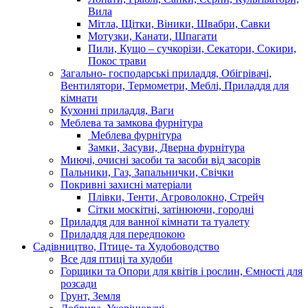
Вила
Мітла, Щітки, Віники, Швабри, Савки
Мотузки, Канати, Шпагати
Пили, Кущо – сучкорізи, Секатори, Сокири,
Покос трави
Загально- господарські приладдя, Обігрівачі,
Вентилятори, Термометри, Меблі, Приладдя для
кімнати
Кухонні приладдя, Ваги
Меблева та замкова фурнітура
Меблева фурнітура
Замки, Засуви, Дверна фурнітура
Миючі, очисні засоби та засоби від засорів
Пальники, Газ, Запальнички, Свічки
Покривні захисні матеріали
Плівки, Тенти, Агроволокно, Стрейч
Сітки москітні, затінюючи, городні
Приладдя для ванної кімнати та туалету
Приладдя для передпокою
Садівництво, Птице- та Худобоводство
Все для птиці та худоби
Горщики та Опори для квітів і рослин, Ємності для
розсади
Грунт, Земля