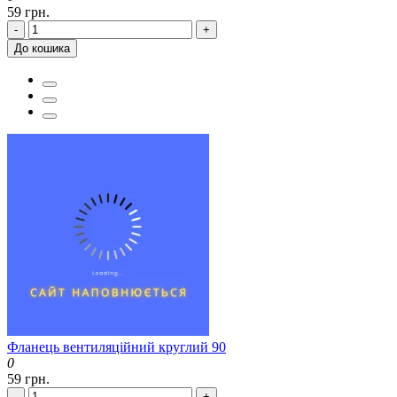
59 грн.
-
+
До кошика
Фланець вентиляційний круглий 90
0
59 грн.
-
+