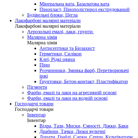
Мінеральна вата, Базальтова вата
Пінопласт, Пінополістирол екструдований
Будівельні блоки, Цегла
Лакофарбові малярні матеріали
Лакофарбові малярні матеріали
Аерозольні емалі, лаки, грунти
Малярна хімія
Малярна хімія
Антисептики та Біозахист
Герметики, Силікон
Клеї, Рідкі цвяхи
Піни
Розчинники, Змивка фарб, Перетворювачі
іржі
Ґрунтовки, Бетон-контакт, Пластифікатор
Пігменти
Фарби, емалі та лаки на агресивній основі
Фарби, емалі та лаки на водній основі
Господарчі товари
Господарчі товари
Інвентар
Інвентар
Відра, Тази, Миски, Ємності, Діжки, Баки
Драбини, Тачки, Люки вуличні
Лопати, Граблі, Сапки, Серпи, Культіватори,