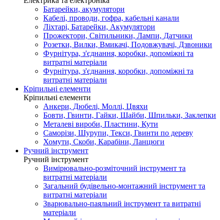
Електрика та електроніка
Батарейки, акумулятори
Кабелі, проводи, гофра, кабельні канали
Ліхтарі, Батарейки, Акумулятори
Прожектори, Світильники, Лампи, Датчики
Розетки, Вилки, Вмикачі, Подовжувачі, Дзвоники
Фурнітура, з'єднання, коробки, допоміжні та
витратні матеріали
Фурнітура, з'єднання, коробки, допоміжні та
витратні матеріали
Кріпильні елементи
Кріпильні елементи
Анкери, Дюбелі, Моллі, Цвяхи
Бовти, Гвинти, Гайки, Шайби, Шпильки, Заклепки
Металеві вироби, Пластини, Кути
Саморізи, Шурупи, Текси, Гвинти по дереву
Хомути, Скоби, Карабіни, Ланцюги
Ручний інструмент
Ручний інструмент
Вимірювально-розміточний інструмент та
витратні матеріали
Загальний будівельно-монтажний інструмент та
витратні матеріали
Зварювально-паяльний інструмент та витратні
матеріали