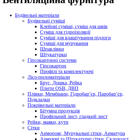
Будівельні матеріали
Будівельні суміші
Клейові суміші, суміш для швів
Суміш для гідроізоляції
Суміші для влаштування підлоги
Суміші для мурування
Шпаклівки
Штукатурки
Гіпсокартонні системи
Гіпсокартон
Профілі та комплектуючі
Лісо-пиломатеріали
Брус, Дошка, Рейка
Плити OSB, ДВП
Плівки, Мембрани, Гідробар’єр, Паробар’єр,
Підкладки
Покрівельні матеріали
Бітумна продукція
Профільний лист, гладкий лист
Рейки, маяки, кути
Сітки
Армопояс, Мурувальні сітки, Арматура
Армуючі та Штукатурні сітки, Склохолст