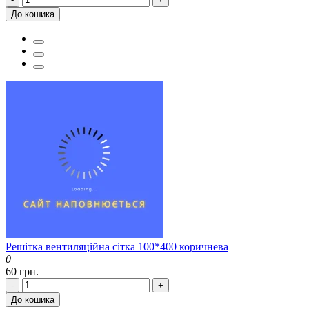
До кошика
Решітка вентиляційна сітка 100*400 коричнева
0
60 грн.
-
+
До кошика