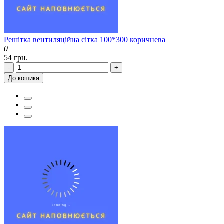
Решітка вентиляційна сітка 100*300 коричнева
0
54 грн.
-
+
До кошика