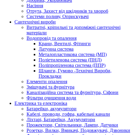
Добрива, Укорінювачі
Насіння
Отрута, Захист від шкідників та хвороб
Системи поливу, Оприскувачі
Сантехнічні вироби
Витратні, кріпильні та допоміжні сантехнічні
матеріали
Водопровід та опалення
Крани, Вентилі, Фітинги
Латунна система
Металопластикова система (МП)
Поліетиленова система (ПНД)
Поліпропіленова система (ППР)
Шланги, Гумово -Технічні Вироби,
Прокладки
Елементи опалення
Змішувачі та фурнітура
Каналізаційна система та фурнітура, Сіфони
Фільтри очищення води
Електрика та електроніка
Батарейки, акумулятори
Кабелі, проводи, гофра, кабельні канали
Ліхтарі, Батарейки, Акумулятори
Прожектори, Світильники, Лампи, Датчики
Розетки, Вилки, Вмикачі, Подовжувачі, Дзвоники