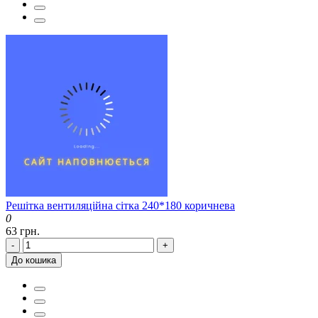
Решітка вентиляційна сітка 240*180 коричнева
0
63 грн.
-
+
До кошика