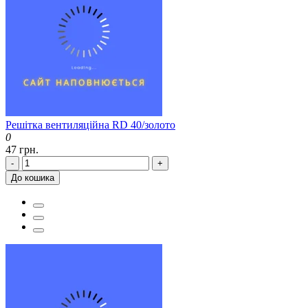
Решітка вентиляційна RD 40/золото
0
47 грн.
-
+
До кошика