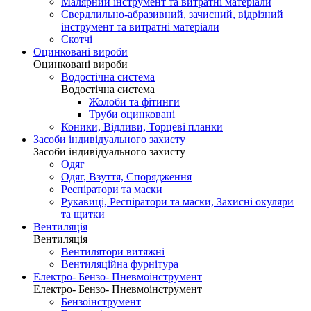
Малярний інструмент та витратні матеріали
Свердлильно-абразивний, зачисний, відрізний
інструмент та витратні матеріали
Скотчі
Оцинковані вироби
Оцинковані вироби
Водостічна система
Водостічна система
Жолоби та фітинги
Труби оцинковані
Коники, Відливи, Торцеві планки
Засоби індивідуального захисту
Засоби індивідуального захисту
Одяг
Одяг, Взуття, Спорядження
Респіратори та маски
Рукавиці, Респіратори та маски, Захисні окуляри
та щитки
Вентиляція
Вентиляція
Вентилятори витяжні
Вентиляційна фурнітура
Електро- Бензо- Пневмоінструмент
Електро- Бензо- Пневмоінструмент
Бензоінструмент