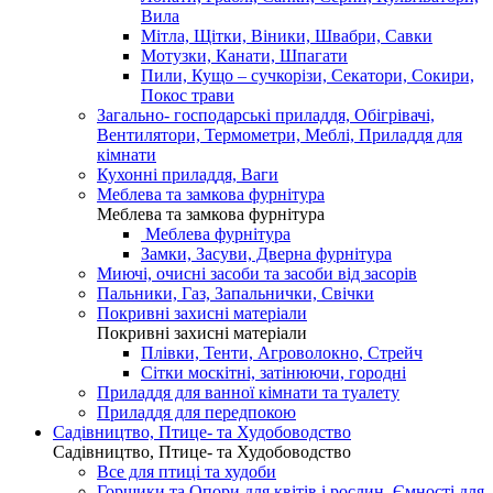
Вила
Мітла, Щітки, Віники, Швабри, Савки
Мотузки, Канати, Шпагати
Пили, Кущо – сучкорізи, Секатори, Сокири,
Покос трави
Загально- господарські приладдя, Обігрівачі,
Вентилятори, Термометри, Меблі, Приладдя для
кімнати
Кухонні приладдя, Ваги
Меблева та замкова фурнітура
Меблева та замкова фурнітура
Меблева фурнітура
Замки, Засуви, Дверна фурнітура
Миючі, очисні засоби та засоби від засорів
Пальники, Газ, Запальнички, Свічки
Покривні захисні матеріали
Покривні захисні матеріали
Плівки, Тенти, Агроволокно, Стрейч
Сітки москітні, затінюючи, городні
Приладдя для ванної кімнати та туалету
Приладдя для передпокою
Садівництво, Птице- та Худобоводство
Садівництво, Птице- та Худобоводство
Все для птиці та худоби
Горщики та Опори для квітів і рослин, Ємності для