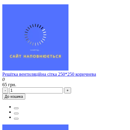
Решітка вентиляційна сітка 250*250 коричнева
0
65 грн.
-
+
До кошика