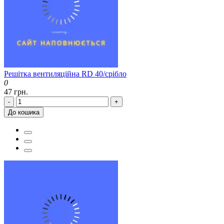
Решітка вентиляційна RD 40/срібло
0
47 грн.
-
+
До кошика