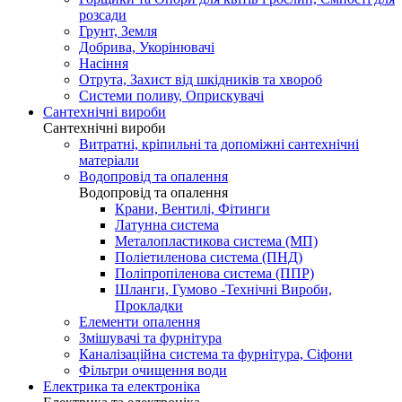
розсади
Грунт, Земля
Добрива, Укорінювачі
Насіння
Отрута, Захист від шкідників та хвороб
Системи поливу, Оприскувачі
Сантехнічні вироби
Сантехнічні вироби
Витратні, кріпильні та допоміжні сантехнічні
матеріали
Водопровід та опалення
Водопровід та опалення
Крани, Вентилі, Фітинги
Латунна система
Металопластикова система (МП)
Поліетиленова система (ПНД)
Поліпропіленова система (ППР)
Шланги, Гумово -Технічні Вироби,
Прокладки
Елементи опалення
Змішувачі та фурнітура
Каналізаційна система та фурнітура, Сіфони
Фільтри очищення води
Електрика та електроніка